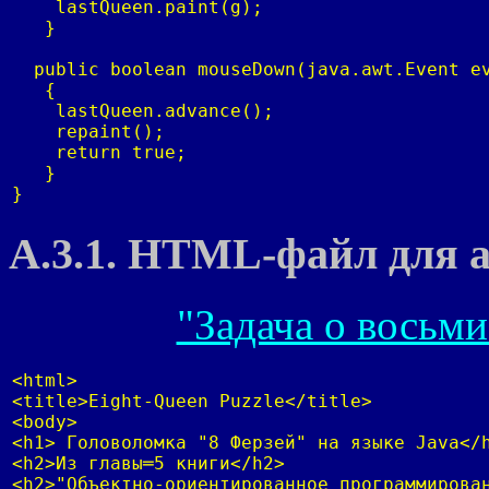
    lastQueen.paint(g);

   }

  public boolean mouseDown(java.awt.Event ev
   {

    lastQueen.advance();

    repaint();

    return true;

   }

}
A.3.1. HTML-файл для а
"Задача о восьми
<html>

<title>Eight-Queen Puzzle</title>

<body>

<h1> Головоломка "8 Ферзей" на языке Java</h
<h2>Из главы═5 книги</h2>

<h2>"Объектно-ориентированное программирован