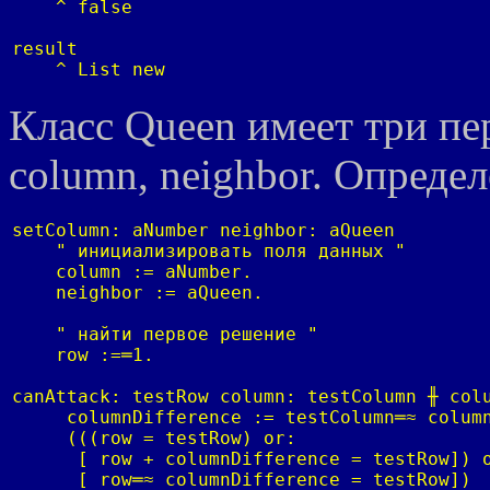
    ^ false

result

    ^ List new
Класс Queen имеет три пе
column, neighbor. Опреде
setColumn: aNumber neighbor: aQueen

    " инициализировать поля данных "

    column := aNumber.

    neighbor := aQueen.

    " найти первое решение "

    row :=═1.

canAttack: testRow column: testColumn ╫ colu
     columnDifference := testColumn═≈ column
     (((row = testRow) or:

      [ row + columnDifference = testRow]) o
      [ row═≈ columnDifference = testRow])
