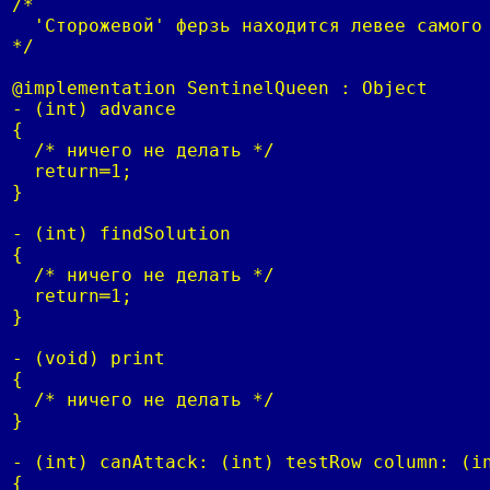
/*

  'Сторожевой' ферзь находится левее самого 
*/

@implementation SentinelQueen : Object

- (int) advance

{

  /* ничего не делать */

  return═1;

}

- (int) findSolution

{

  /* ничего не делать */

  return═1;

}

- (void) print

{

  /* ничего не делать */

}

- (int) canAttack: (int) testRow column: (in
{
