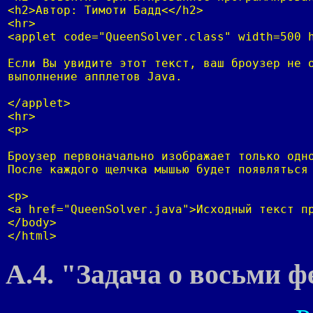
<h2>Автор: Тимоти Бадд<</h2>

<hr>

<applet code="QueenSolver.class" width=500 h
Если Вы увидите этот текст, ваш броузер не о
выполнение апплетов Java.

</applet>

<hr>

<p>

Броузер первоначально изображает только одно
После каждого щелчка мышью будет появляться 
<p>

<a href="QueenSolver.java">Исходный текст пр
</body>

</html>
A.4. "Задача о восьми ф