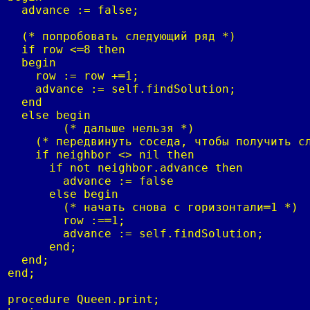
  advance := false;

  (* попробовать следующий ряд *)

  if row <═8 then 

  begin

    row := row +═1;

    advance := self.findSolution;

  end

  else begin

	(* дальше нельзя *)

    (* передвинуть соседа, чтобы получить сл
    if neighbor <> nil then

      if not neighbor.advance then

        advance := false

      else begin

        (* начать снова с горизонтали═1 *)

        row :=═1;

        advance := self.findSolution;

      end;

  end;

end;

procedure Queen.print;
