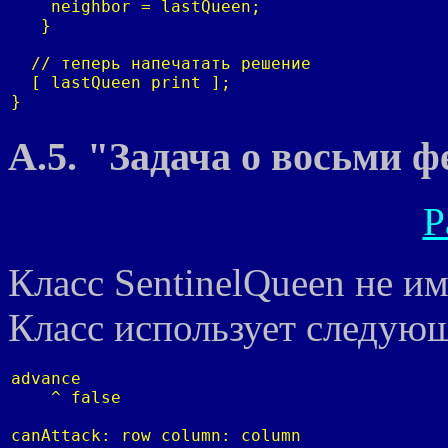
    neighbor = lastQueen;

   }

  // теперь напечатать решение

  [ lastQueen print ];

}
A.5. "Задача о восьми ф
Р
Класс SentinelQueen не и
Класс использует следую
advance

    ^ false

canAttack: row column: column
