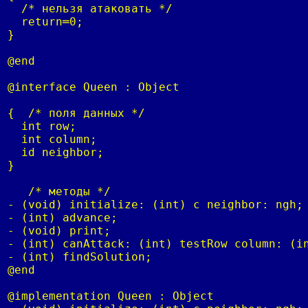
  /* нельзя атаковать */

  return═0;

}

@end

@interface Queen : Object

{  /* поля данных */

  int row;

  int column;

  id neighbor;

}

   /* методы */

- (void) initialize: (int) c neighbor: ngh;

- (int) advance;

- (void) print;

- (int) canAttack: (int) testRow column: (in
- (int) findSolution;

@end

@implementation Queen : Object
