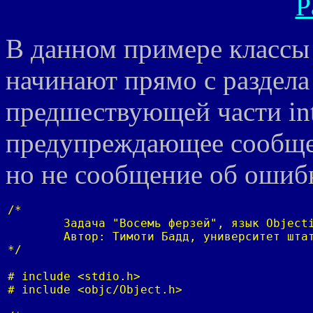
Р
В данном примере классы 
начинают прямо с раздела 
предшествующей части int
предупреждающее сообщен
но не сообщение об ошиб
/*

 	Задача "Восемь ферзей", язык Objective-C

  	Автор: Тимоти Бадд, университет штата Орегон,═1996

*/

# include <stdio.h>

# include <objc/Object.h>
