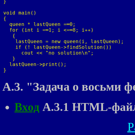
}

void main()

{

  queen * lastQueen =═0;

  for (int i =═1; i <=═8; i++)

   {

    lastQueen = new queen(i, lastQueen);

    if (! lastQueen->findSolution())

      cout << "no solution\n";

   }

  lastQueen->print();

}
A.3. "Задача о восьми ф
Вход
A.3.1 HTML-файл
Р