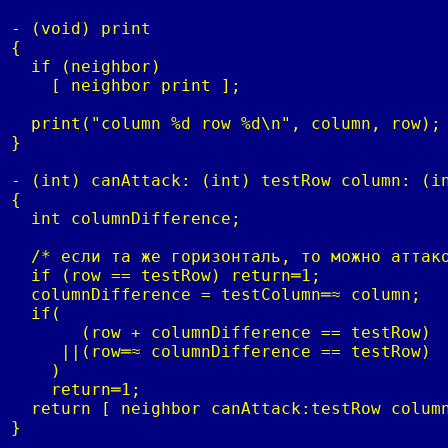
- (void) print

{

  if (neighbor)

    [ neighbor print ];

  print("column %d row %d\n", column, row);

}

- (int) canAttack: (int) testRow column: (in
{

  int columnDifference;

  /* если та же горизонталь, то можно аттако
  if (row == testRow) return═1;

  columnDifference = testColumn═≈ column;

  if(

       (row + columnDifference == testRow) 

     ||(row═≈ columnDifference == testRow)

    )

    return═1;

  return [ neighbor canAttack:testRow column
}
