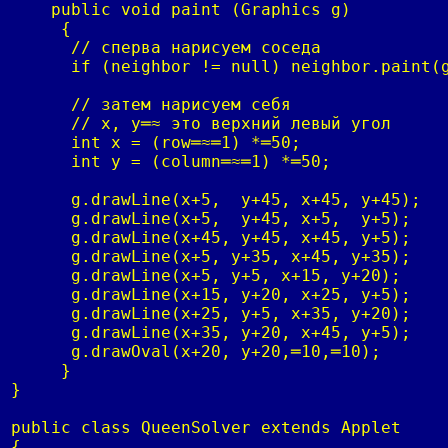
    public void paint (Graphics g)

     {

      // сперва нарисуем соседа

      if (neighbor != null) neighbor.paint(g
      // затем нарисуем себя

      // x, y═≈ это верхний левый угол

      int x = (row═≈═1) *═50;

      int y = (column═≈═1) *═50;

      g.drawLine(x+5,  y+45, x+45, y+45);

      g.drawLine(x+5,  y+45, x+5,  y+5);

      g.drawLine(x+45, y+45, x+45, y+5);

      g.drawLine(x+5, y+35, x+45, y+35);

      g.drawLine(x+5, y+5, x+15, y+20);

      g.drawLine(x+15, y+20, x+25, y+5);

      g.drawLine(x+25, y+5, x+35, y+20);

      g.drawLine(x+35, y+20, x+45, y+5);

      g.drawOval(x+20, y+20,═10,═10);

     }

}

public class QueenSolver extends Applet

{
