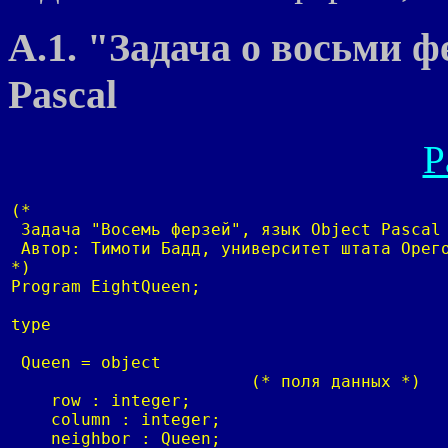
А.1. "Задача о восьми ф
Pascal
Р
(*

 Задача "Восемь ферзей", язык Object Pascal

 Автор: Тимоти Бадд, университет штата Орего
*)

Program EightQueen;

type

 Queen = object

			(* поля данных *)

    row : integer;

    column : integer;

    neighbor : Queen;
