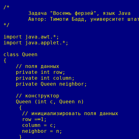
/*

 	Задача "Восемь ферзей", язык Java

  	Автор: Тимоти Бадд, университет штата Орегон, январь═1996

*/

import java.awt.*;

import java.applet.*;

class Queen

{

    // поля данных

    private int row;

    private int column;

    private Queen neighbor;

    // конструктор

    Queen (int c, Queen n)

     {

      // инициализировать поля данных

      row =═1;

      column = c;

      neighbor = n;

     }
