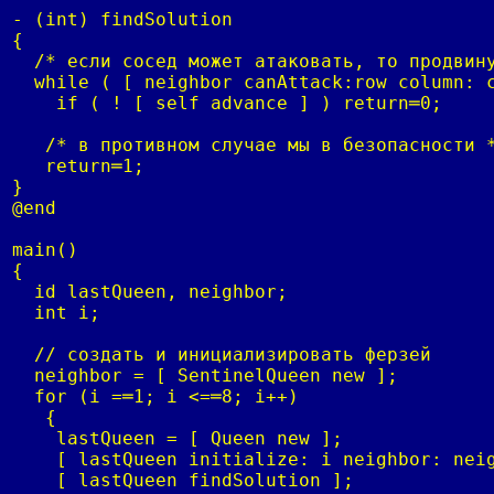
- (int) findSolution

{

  /* если сосед может атаковать, то продвину
  while ( [ neighbor canAttack:row column: c
    if ( ! [ self advance ] ) return═0;

   /* в противном случае мы в безопасности *
   return═1;

}

@end

main()

{

  id lastQueen, neighbor;

  int i;

  // создать и инициализировать ферзей

  neighbor = [ SentinelQueen new ];

  for (i =═1; i <=═8; i++)

   {

    lastQueen = [ Queen new ];

    [ lastQueen initialize: i neighbor: neig
    [ lastQueen findSolution ];
