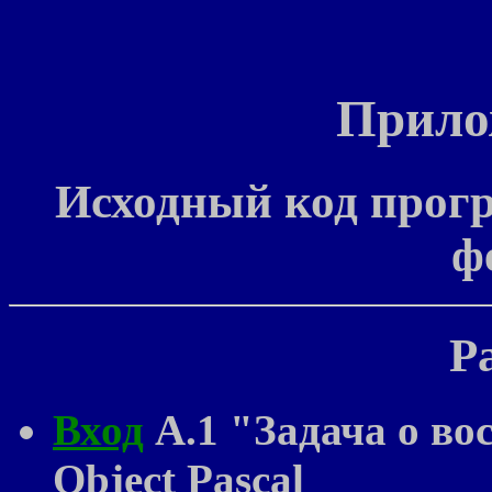
Прил
Исходный код прогр
ф
Р
Вход
A.1 "Задача о во
Object Pascal