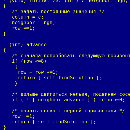
- (void) initialize: (int) c neighbor: ngh;

{

   /* задать постоянные значения */

   column = c;

   neighbor = ngh;

   row =═1;

}

- (int) advance

{

   /* сначала попробовать следующую горизонт
   if (row <═8)

    {

     row = row +═1;

     return [ self findSolution ];

    }

   /* дальше двигаться нельзя, подвинем сосе
   if ( ! [ neighbor advance ] ) return═0;

   /* начать снова с первой горизонтали */

   row =═1;

   return [ self findSolution ];

}
