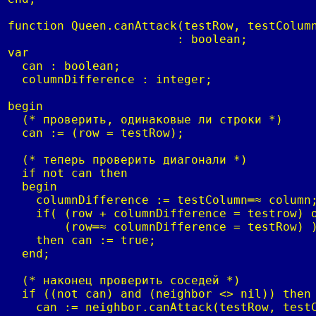
function Queen.canAttack(testRow, testColumn
                        : boolean;

var

  can : boolean;

  columnDifference : integer;

begin

  (* проверить, одинаковые ли строки *)

  can := (row = testRow);

  (* теперь проверить диагонали *)

  if not can then

  begin

    columnDifference := testColumn═≈ column;
    if( (row + columnDifference = testrow) o
        (row═≈ columnDifference = testRow) )
    then can := true;

  end;

  (* наконец проверить соседей *)

  if ((not can) and (neighbor <> nil)) then

    can := neighbor.canAttack(testRow, testC