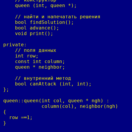
    queen (int, queen *);

    // найти и напечатать решения

    bool findSolution();

    bool advance();

    void print();

private:

    // поля данных

    int row;

    const int column;

    queen * neighbor;

    // внутренний метод

    bool canAttack (int, int);

};

queen::queen(int col, queen * ngh) :

             column(col), neighbor(ngh)

{

  row =═1;

}
