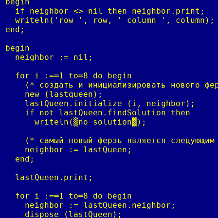
begin

  if neighbor <> nil then neighbor.print;

  writeln('row ', row, ' column ', column);

end;

begin

  neighbor := nil;

  for i :=═1 to═8 do begin

    (* создать и инициализировать нового фер
    new (lastqueen);

    lastQueen.initialize (i, neighbor);

    if not lastQueen.findSolution then

      writeln(▒no solution▓);

    (* самый новый ферзь является следующим 
    neighbor := lastQueen;

  end;

  lastQueen.print;

  for i :=═1 to═8 do begin

    neighbor := lastQueen.neighbor;

    dispose (lastQueen);
