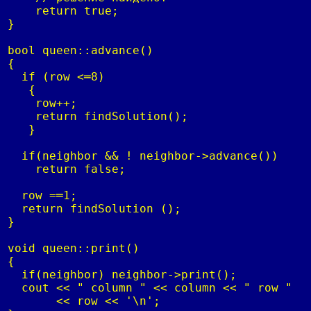
    return true;

}

bool queen::advance()

{

  if (row <═8)

   {

    row++;

    return findSolution();

   }

  if(neighbor && ! neighbor->advance())

    return false;

  row =═1;

  return findSolution ();

}

void queen::print()

{

  if(neighbor) neighbor->print();

  cout << " column " << column << " row " 

       << row << '\n';
