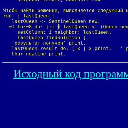
Чтобы найти решение, выполняется следующий м
run  | lastQueen |

   lastQueen <- SentinelQueen new.

  ═1 to:═8 do: [:i ╫ lastQueen <- (Queen new
     setColumn: i neighbor: lastQueen.

     lastQueen findSolution ].

   'результат получен' print.

   lastQueen result do: [:x | x print. ' ' p
   Char newline print.
Исходный код программ