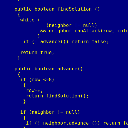
    public boolean findSolution ()

     {

      while ( 

               (neighbor != null) 

             && neighbor.canAttack(row, colu
            )

       if (! advance()) return false;

      return true;

     }

    public boolean advance()

     {

      if (row <═8)

       {

        row++;

        return findSolution();

       }

      if (neighbor != null)

       {

        if (! neighbor.advance ()) return fa