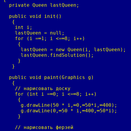
  private Queen lastQueen;

  public void init()

   {

    int i;

    lastQueen = null;

    for (i =═1; i <=═8; i++)

     {

      lastQueen = new Queen(i, lastQueen);

      lastQueen.findSolution();

     }

   }

  public void paint(Graphics g)

   {

    // нарисовать доску

    for (int i =═0; i <=═8; i++)

     {

      g.drawLine(50 * i,═0,═50*i,═400);

      g.drawLine(0,═50 * i,═400,═50*i);

     }

    // нарисовать ферзей
