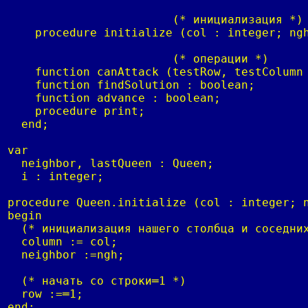
			(* инициализация *)

    procedure initialize (col : integer; ngh
			(* операции *)

    function canAttack (testRow, testColumn 
    function findSolution : boolean;

    function advance : boolean;

    procedure print;

  end;

var

  neighbor, lastQueen : Queen;

  i : integer;

procedure Queen.initialize (col : integer; n
begin

  (* инициализация нашего столбца и соседних
  column := col;

  neighbor :=ngh;

  (* начать со строки═1 *)

  row :=═1;

end;
