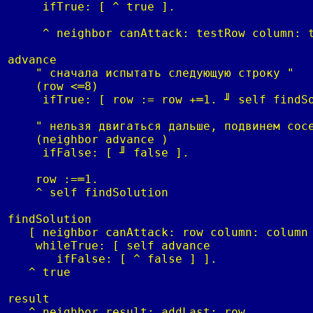
     ifTrue: [ ^ true ].

     ^ neighbor canAttack: testRow column: t
advance

    " сначала испытать следующую строку "

    (row <═8)

     ifTrue: [ row := row +═1. ╜ self findSo
    " нельзя двигаться дальше, подвинем сосе
    (neighbor advance )

     ifFalse: [ ╜ false ].

    row :=═1.

    ^ self findSolution

findSolution

   [ neighbor canAttack: row column: column 
    whileTrue: [ self advance

       ifFalse: [ ^ false ] ].

   ^ true

result

   ^ neighbor result; addLast: row
