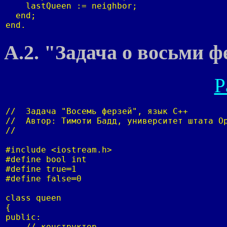
    lastQueen := neighbor;

  end;

end.
A.2. "Задача о восьми 
Р
//  Задача "Восемь ферзей", язык С++

//  Автор: Тимоти Бадд, университет штата Ор
//

#include <iostream.h>

#define bool int

#define true═1

#define false═0

class queen

{

public:

    // конструктор
